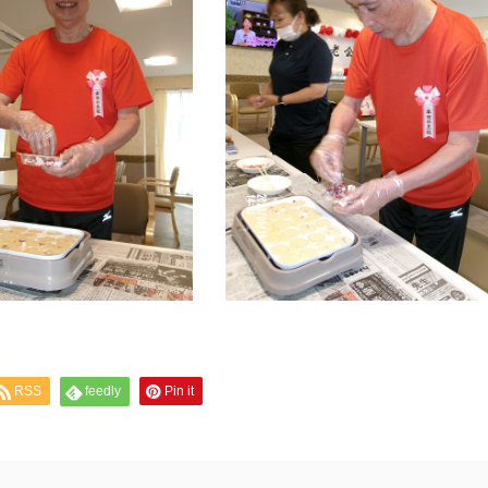
RSS
feedly
Pin it