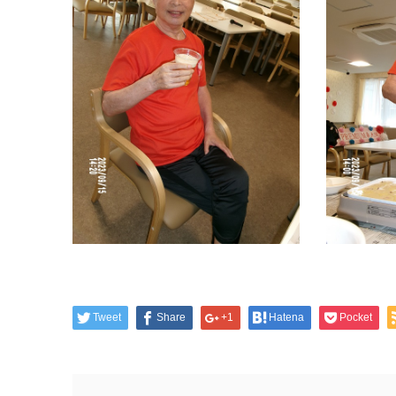
Tweet
Share
+1
Hatena
Pocket