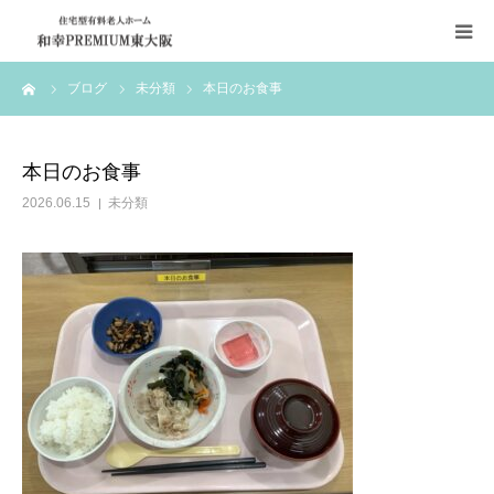
ーム
ブログ
未分類
本日のお食事
HOME
和幸PREMIUM東大阪について
本日のお食事
2026.06.15
未分類
施設案内
採用情報
アクセス